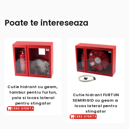
Poate te intereseaza
 cu geam, ​
ru furtun,
Cutie hidrant ​FURTUN
s​ ​lateral
SEMIRIGID cu geam si ​
ingator
locas lateral ​pentru
Cutie hidrant
stingator
SEMIRIGID 
CERE OFERTA
TEXTURAT ALB​
si ​locas ded