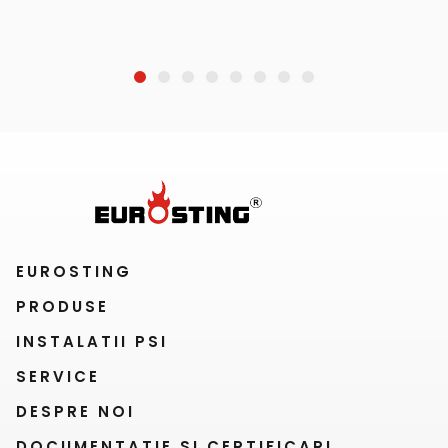
pentru sti
CERE OFERTA
1
2
3
4
5
6
7
8
EUROSTING
PRODUSE
INSTALATII PSI
SERVICE
DESPRE NOI
DOCUMENTATIE SI CERTIFICARI