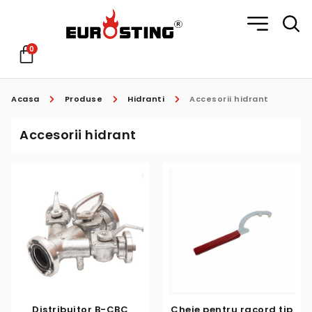
0
Acasa
Produse
Hidranti
Accesorii hidrant
Accesorii hidrant
Distribuitor B-CBC
Cheie pentru racord tip