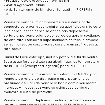
» Produsul este executat conform EN 1171
» Aviz si Agrement Tehnic
» Aviz Sanitar emis de Ministerul Sanatatii nr. 7 CRSPM /
30.08.2013
Vanele cu sertar sunt componente ale sistemelor de
conducte care permit controlul circulatiei fluidului si la care
inchiderea-deschiderea se obtine prin deplasarea
sertarului perpendicular pe sensul de curgere in sectiunea
de obturare. Etansarea dupa inchidere se face in ambele
sensuri, direct pe corpul vanei, care are un profil adecvat
fara scaun.
Fluidul de lucru este: apa, inclusiv potabila si fluide neutre
(apa uzata fara aciditate sau alcalinitate) cu temperatura
de la – 0 ° C (exceptand inghetul) pana la + 80° C.
Vanele cu sertar sunt executate conform SR EN 1171 si pot fi
montate pe retele de distributie a apei pota- bile cu
presiunea de lucru de pana la 16 bar in camin sau montaj
ingropat – in acest caz vana se echipeaza cu tija de
manevra si cutie de protectie.
Vanele cu sertar indeplinesc conditiile de functionare si
testare prevazute in SR EN 1074 – 1 si SR EN 1074 – 2.