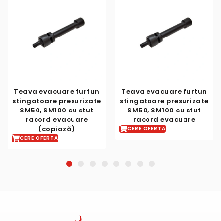
evacuare furtun
Teava evacuare furtun
Teava e
oare presurizate
stingatoare presurizate
stingato
 SM100 cu stut
SM50, SM100 cu stut
P20, P5
ord evacuare
racord evacuare
raco
(copiază)
CERE OFERTA
CERE OF
OFERTA
1
2
3
4
5
6
7
8