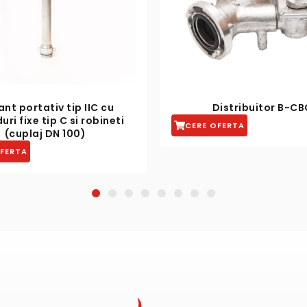
Distribuitor B-CBC
Cheie pentru racor
aluminiu POMPI
E OFERTA
CERE OFERTA
1
2
3
4
5
6
7
8