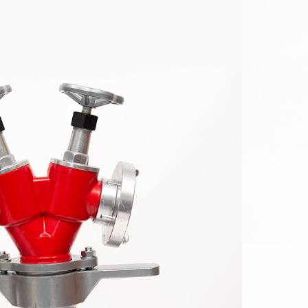
ar; DN 80
nctionare:
40 ̊C;