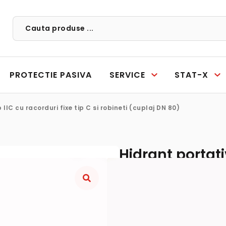
PROTECTIE PASIVA
SERVICE
STAT-X
 IIC cu racorduri fixe tip C si robineti (cuplaj DN 80)
Hidrant portativ
C si robineti (
CERE OFERTA