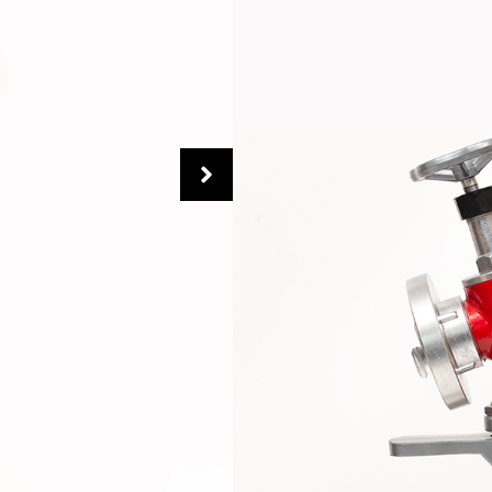
DESCRIERE
Presiune de lucru max:
10 b
Iesire:
2C
Latime:
330 mm
Inaltime:
970/1005 mm
Greutate:
5,71 kg
Temperatura maxima de fu