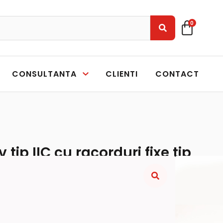
0
CONSULTANTA
CLIENTI
CONTACT
 tip IIC cu racorduri fixe tip
cuplaj DN 80)