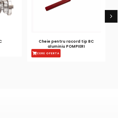
d tip BC
Vana sertar pana cauciucat PN
ERI
10/16 – DN 400
CERE OFERTA