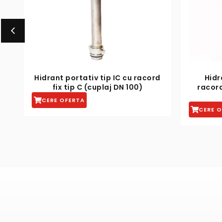
cord
Hidrant portativ tip IIC cu
racorduri fixe tip C si robineti
CER
(cuplaj DN 100)
CERE OFERTA