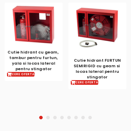
nt cu geam, ​
ntru furtun,
Cutie hidrant ​FURTUN
cas​ ​lateral
SEMIRIGID cu geam si ​
stingator
locas lateral ​pentru
Cutie hidra
A
stingator
SEMIRIGID
CERE OFERTA
TEXTURAT AL
si ​locas d
pentru st
CERE OFERTA
1
2
3
4
5
6
7
8