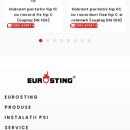
ortativ tip IC
Hidrant portativ tip IIC
Distribu
ord fix tip C
cu racorduri fixe tip C si
CERE OFER
aj DN 100)
robineti (cuplaj DN 100)
RTA
CERE OFERTA
1
2
3
4
5
6
7
8
EUROSTING
PRODUSE
INSTALATII PSI
SERVICE