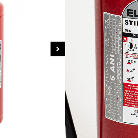
DESCRIERE
CARACTERISTICI TEHNICE
– capacitatea de stingere
– presiunea de lucru: 14 bar
– presiunea de incercare: 25
– tip agent de stingere: pul
– gaz propulsor: azot (N2);
– masa incarcaturii : 9 kg pu
– temperatura de functionar
– dispozitiv de refulare: fu
– durata de viata: 20 ani.
DESTINATIA PRODUSULUI
Stingatorul portativ presuri
destinat stingerii inceputuri
– incendii de materiale soli
– incendii de lichide sau de 