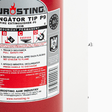
: 55A/233 BC;
 (poate fi citita direct pe cadranul manometrului);
 bar;
bere HJ ABC Universal;
lbere;
e : – 30°C ÷ + 60°C;
rtun cu duza evacuare;
zat permanent incarcat cu 9 kg pulbere, P9, este
lor de incendii in urmatoarele cazuri:
de – clasa A de incendiu;
solide lichefiabile – clasa B de incendiu;