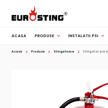
ACASA
PRODUSE
INSTALATII PSI
Acasa
Produse
Stingatoare
Stingator port