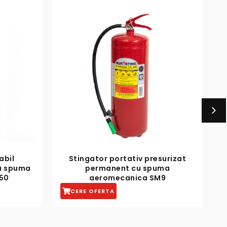
surizat
Stingator portativ presurizat
ma
permanent cu spuma
p
M9
aeromecanica SM6
CERE OFERTA