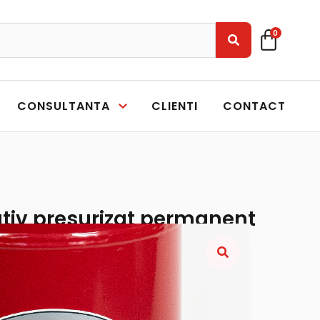
0
CONSULTANTA
CLIENTI
CONTACT
ativ presurizat permanent
C P9