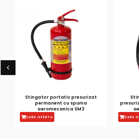
Stingator transportabil
Sti
presurizat permanent cu spuma
presur
aeromecanica SM100
A
CERE OFERTA
CERE 