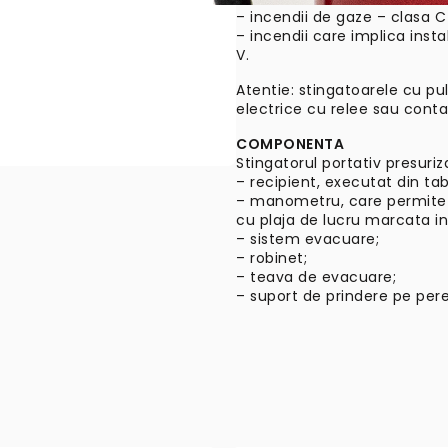
– incendii de gaze – clasa C
– incendii care implica inst
V.
Atentie: stingatoarele cu pu
electrice cu relee sau contac
COMPONENTA
Stingatorul portativ presuri
– recipient, executat din tab
– manometru, care permite cit
cu plaja de lucru marcata in
– sistem evacuare;
– robinet;
– teava de evacuare;
– suport de prindere pe pere