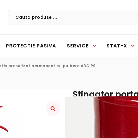
PROTECTIE PASIVA
SERVICE
STAT-X
ativ presurizat permanent cu pulbere ABC P9
Stingator port
cu pulbere AB
CERE OFERTA